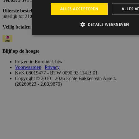
Tel:0575 571 528
ALLES ACCEPTEREN
ALLES A
Uiterste besteltijd
Bestellingen voor morgen kunnen vandaag
uiterlijk tot 21:00 uur geplaatst worden.
DETAILS WEERGEVEN
Veilig betalen
Strikt noodzakelijk
Prestatie
Targeting
Blijf op de hoogte
Strikt noodzakelijke cookies maken de kernfunctionaliteiten
Prijzen in Euro incl. btw
mogelijk, zoals gebruikersaanmelding en accountbeheer. De 
Voorwaarden
|
Privacy
goed worden gebruikt zonder de strikt noodzakelijke cookies
KvK 08019477 - BTW 0090.93.114.B.01
Copyright © 2010 - 2026 Echte Bakker Van Asselt.
Naam
Aanbieder / Domein
Ver
(20260623 - 2.03.9670)
ASP.NET_SessionId
Microsoft Corporation
www.echtebakkervanasselt.nl