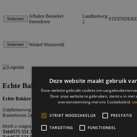
Afhalen Beuseker
Landlustweg
STEENDER
Steenderen
2
Winkel Warnsveld
Deze website maakt gebruik van
Echte Bakker Van Asselt
Deze website gebruikt cookies om uw gebruikerservar
Door onze website te gebruiken, stemt u in met a
Echte Bakker Van Asselt
overeenstemming met ons Cookiebeleid.
Le
Zutphenseweg 18 Vorden,
Runneboom 2a Warnsveld
STRIKT NOODZAKELIJK
PRESTATIE
Heeft u vragen belt u dan met de winkel in Vorden
TARGETING
FUNCTIONEEL
Tel:0575 551 384
of Warnsveld