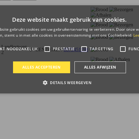
Deze website maakt gebruik van cookies.
site gebruikt cookies om uw gebruikerservaring te verbeteren. Door onze w
n, stemt u in met alle cookies in overeenstemming met ons Cookiebeleid.
Le
Landlustweg
IKT NOODZAKELIJK
PRESTATIE
TARGETING
FUNC
STEENDEREN
0575451198
2
ALLES ACCEPTEREN
ALLES AFWIJZEN
DETAILS WEERGEVEN
Strikt noodzakelijk
Prestatie
Targeting
Functioneel
s maken de kernfunctionaliteiten van de website mogelijk, zoals gebruikersaanmelding
n gebruikt zonder de strikt noodzakelijke cookies.
ieder / Domein
Vervaldatum
Omschrijving