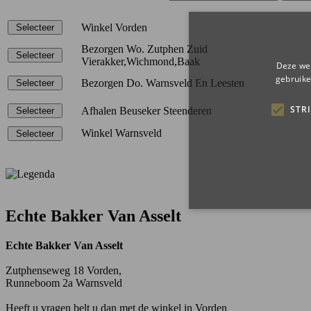
Winkel Vorden
Bezorgen Wo. Zutphen Zuid
Vierakker,Wichmond,Baak
Deze web
gebruike
Bezorgen Do. Warnsveld En Leesten
STR
Afhalen Beuseker Steenderen
Winkel Warnsveld
Echte Bakker Van Asselt
Echte Bakker Van Asselt
Strikt noodzakelijke cookie
Zutphenseweg 18 Vorden,
website kan niet goed worde
Runneboom 2a Warnsveld
Naam
Aanb
Heeft u vragen belt u dan met de winkel in Vorden